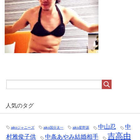
人気のタグ
中山忍
中
aikoジャニーズ
aiko国分太一
aiko星野源
吉高由
村雅俊子供
中条あやみ結婚相手