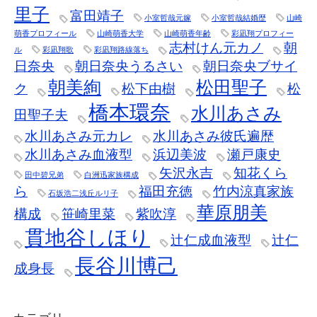
里子
富田靖子
小室哲哉元嫁
小室哲哉結婚歴
山崎
萌香プロフィール
山崎萌香大学
山崎萌香年齢
彩凪翔プロフィー
志村けん元カノ
朝
ル
彩凪翔歌
彩凪翔路線落ち
日奈央
朝日奈央うるさい
朝日奈央ブサイ
朝美絢
松田聖子
ク
松下由樹
松
橋本環奈
水川あさみ
田聖子夫
水川あさみ元カレ
水川あさみ彼氏遍歴
水川あさみ血液型
浜辺美波
瀬戸康史
矢沢永吉
知花くら
田中碧兄弟
白洲迅家族構成
ら
福田充徳
竹内涼真家族
石坂浩二浅丘ルリ子
華原朋美
構成
笹崎里菜
紫吹淳
貫地谷しほり
辻仁成血液型
辻仁
長谷川博己
成身長