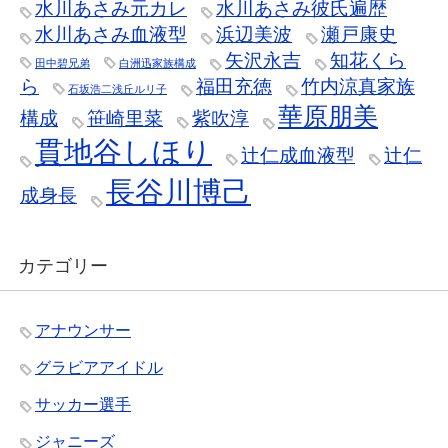
水川あさみ元カレ
水川あさみ彼氏遍歴
水川あさみ血液型
浜辺美波
瀬戸康史
矢沢永吉
知花くら
田中碧兄弟
白洲迅家族構成
ら
福田充徳
竹内涼真家族
石坂浩二浅丘ルリ子
華原朋美
構成
笹崎里菜
紫吹淳
貫地谷しほり
辻仁成血液型
辻仁
長谷川博己
成身長
カテゴリー
アナウンサー
グラビアアイドル
サッカー選手
ジャニーズ