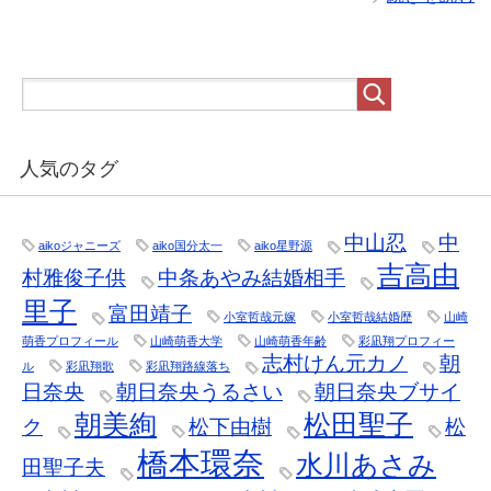
人気のタグ
中山忍
中
aikoジャニーズ
aiko国分太一
aiko星野源
吉高由
村雅俊子供
中条あやみ結婚相手
里子
富田靖子
小室哲哉元嫁
小室哲哉結婚歴
山崎
萌香プロフィール
山崎萌香大学
山崎萌香年齢
彩凪翔プロフィー
志村けん元カノ
朝
ル
彩凪翔歌
彩凪翔路線落ち
日奈央
朝日奈央うるさい
朝日奈央ブサイ
朝美絢
松田聖子
ク
松下由樹
松
橋本環奈
水川あさみ
田聖子夫