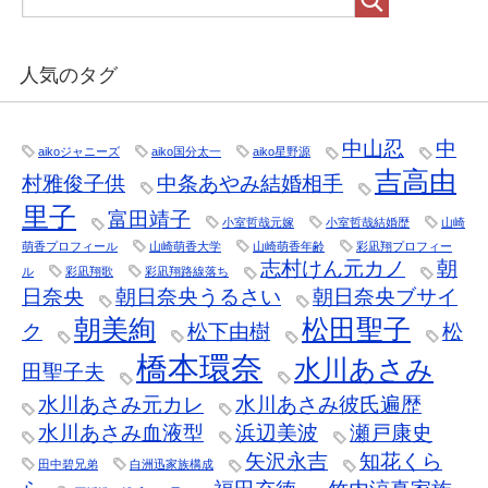
人気のタグ
中山忍
中
aikoジャニーズ
aiko国分太一
aiko星野源
吉高由
村雅俊子供
中条あやみ結婚相手
里子
富田靖子
小室哲哉元嫁
小室哲哉結婚歴
山崎
萌香プロフィール
山崎萌香大学
山崎萌香年齢
彩凪翔プロフィー
志村けん元カノ
朝
ル
彩凪翔歌
彩凪翔路線落ち
日奈央
朝日奈央うるさい
朝日奈央ブサイ
朝美絢
松田聖子
ク
松下由樹
松
橋本環奈
水川あさみ
田聖子夫
水川あさみ元カレ
水川あさみ彼氏遍歴
水川あさみ血液型
浜辺美波
瀬戸康史
矢沢永吉
知花くら
田中碧兄弟
白洲迅家族構成