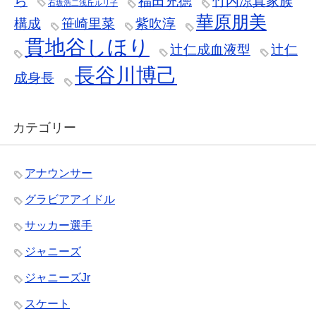
ら
福田充徳
竹内涼真家族
石坂浩二浅丘ルリ子
華原朋美
構成
笹崎里菜
紫吹淳
貫地谷しほり
辻仁成血液型
辻仁
長谷川博己
成身長
カテゴリー
アナウンサー
グラビアアイドル
サッカー選手
ジャニーズ
ジャニーズJr
スケート