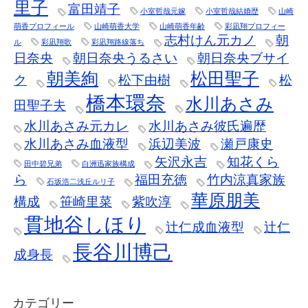
里子
富田靖子
小室哲哉元嫁
小室哲哉結婚歴
山崎
萌香プロフィール
山崎萌香大学
山崎萌香年齢
彩凪翔プロフィー
志村けん元カノ
朝
ル
彩凪翔歌
彩凪翔路線落ち
日奈央
朝日奈央うるさい
朝日奈央ブサイ
朝美絢
松田聖子
ク
松下由樹
松
橋本環奈
水川あさみ
田聖子夫
水川あさみ元カレ
水川あさみ彼氏遍歴
水川あさみ血液型
浜辺美波
瀬戸康史
矢沢永吉
知花くら
田中碧兄弟
白洲迅家族構成
ら
福田充徳
竹内涼真家族
石坂浩二浅丘ルリ子
華原朋美
構成
笹崎里菜
紫吹淳
貫地谷しほり
辻仁成血液型
辻仁
長谷川博己
成身長
カテゴリー