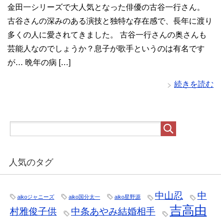
金田一シリーズで大人気となった俳優の古谷一行さん。
古谷さんの深みのある演技と独特な存在感で、長年に渡り
多くの人に愛されてきました。 古谷一行さんの奥さんも
芸能人なのでしょうか？息子が歌手というのは有名です
が… 晩年の病 […]
続きを読む
人気のタグ
中山忍
中
aikoジャニーズ
aiko国分太一
aiko星野源
吉高由
村雅俊子供
中条あやみ結婚相手