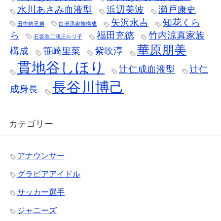
水川あさみ血液型
浜辺美波
瀬戸康史
矢沢永吉
知花くら
田中碧兄弟
白洲迅家族構成
ら
福田充徳
竹内涼真家族
石坂浩二浅丘ルリ子
華原朋美
構成
笹崎里菜
紫吹淳
貫地谷しほり
辻仁成血液型
辻仁
長谷川博己
成身長
カテゴリー
アナウンサー
グラビアアイドル
サッカー選手
ジャニーズ