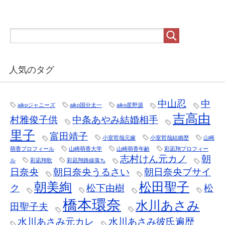
人気のタグ
中山忍
中
aikoジャニーズ
aiko国分太一
aiko星野源
吉高由
村雅俊子供
中条あやみ結婚相手
里子
富田靖子
小室哲哉元嫁
小室哲哉結婚歴
山崎
萌香プロフィール
山崎萌香大学
山崎萌香年齢
彩凪翔プロフィー
志村けん元カノ
朝
ル
彩凪翔歌
彩凪翔路線落ち
日奈央
朝日奈央うるさい
朝日奈央ブサイ
朝美絢
松田聖子
ク
松下由樹
松
橋本環奈
水川あさみ
田聖子夫
水川あさみ元カレ
水川あさみ彼氏遍歴