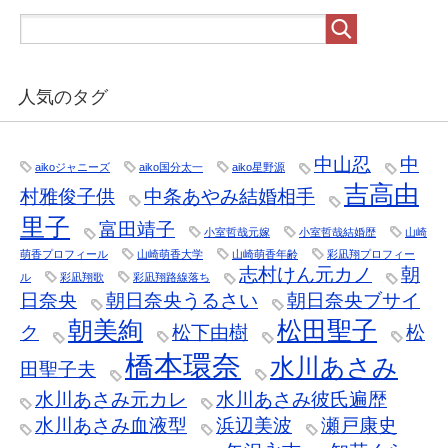
人気のタグ
中山忍
中
aikoジャニーズ
aiko国分太一
aiko星野源
吉高由
村雅俊子供
中条あやみ結婚相手
里子
富田靖子
小室哲哉元嫁
小室哲哉結婚歴
山崎
萌香プロフィール
山崎萌香大学
山崎萌香年齢
彩凪翔プロフィー
志村けん元カノ
朝
ル
彩凪翔歌
彩凪翔路線落ち
日奈央
朝日奈央うるさい
朝日奈央ブサイ
朝美絢
松田聖子
ク
松下由樹
松
橋本環奈
水川あさみ
田聖子夫
水川あさみ元カレ
水川あさみ彼氏遍歴
水川あさみ血液型
浜辺美波
瀬戸康史