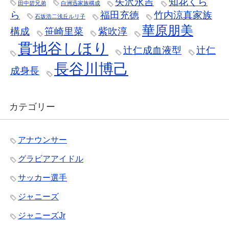
矢沢永吉
知花くら
田中碧兄弟
白洲迅家族構成
ら
福田充徳
竹内涼真家族
石坂浩二浅丘ルリ子
華原朋美
構成
笹崎里菜
紫吹淳
貫地谷しほり
辻仁成血液型
辻仁
長谷川博己
成身長
カテゴリー
アナウンサー
グラビアアイドル
サッカー選手
ジャニーズ
ジャニーズJr