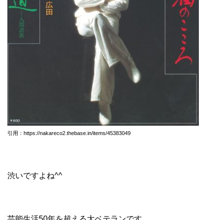
引用：https://nakareco2.thebase.in/items/45383049
渋いですよね^^
芸能生活50年を超える大ベテランです。