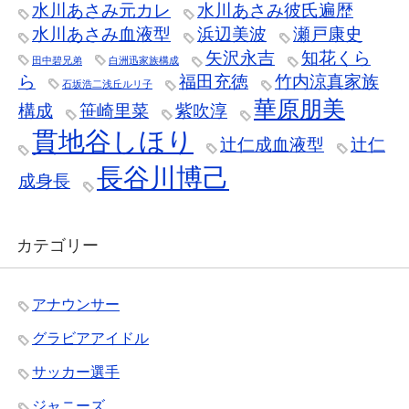
水川あさみ元カレ
水川あさみ彼氏遍歴
水川あさみ血液型
浜辺美波
瀬戸康史
矢沢永吉
知花くら
田中碧兄弟
白洲迅家族構成
ら
福田充徳
竹内涼真家族
石坂浩二浅丘ルリ子
華原朋美
構成
笹崎里菜
紫吹淳
貫地谷しほり
辻仁成血液型
辻仁
長谷川博己
成身長
カテゴリー
アナウンサー
グラビアアイドル
サッカー選手
ジャニーズ