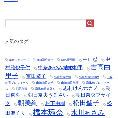
人気のタグ
中山忍
中
aikoジャニーズ
aiko国分太一
aiko星野源
吉高由
村雅俊子供
中条あやみ結婚相手
里子
富田靖子
小室哲哉元嫁
小室哲哉結婚歴
山崎
萌香プロフィール
山崎萌香大学
山崎萌香年齢
彩凪翔プロフィー
志村けん元カノ
朝
ル
彩凪翔歌
彩凪翔路線落ち
日奈央
朝日奈央うるさい
朝日奈央ブサイ
朝美絢
松田聖子
ク
松下由樹
松
橋本環奈
水川あさみ
田聖子夫