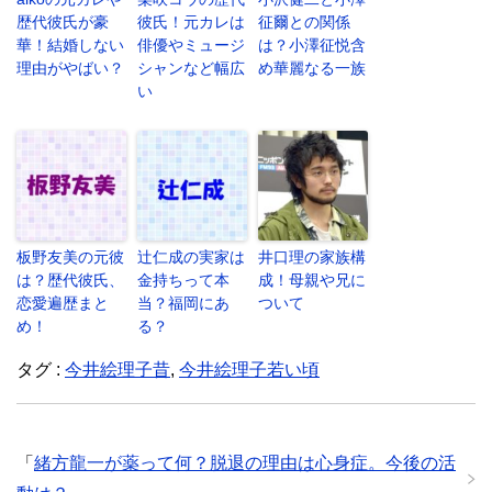
歴代彼氏が豪
彼氏！元カレは
征爾との関係
華！結婚しない
俳優やミュージ
は？小澤征悦含
理由がやばい？
シャンなど幅広
め華麗なる一族
い
板野友美の元彼
辻仁成の実家は
井口理の家族構
は？歴代彼氏、
金持ちって本
成！母親や兄に
恋愛遍歴まと
当？福岡にあ
ついて
め！
る？
タグ :
今井絵理子昔
,
今井絵理子若い頃
「
緒方龍一が薬って何？脱退の理由は心身症。今後の活