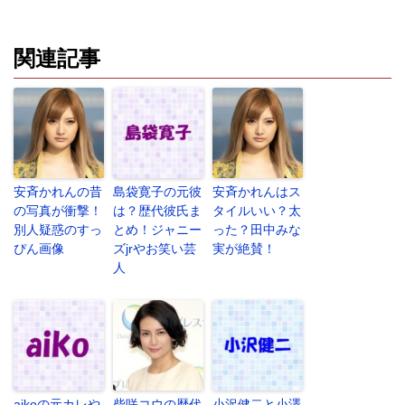
関連記事
安斉かれんの昔
島袋寛子の元彼
安斉かれんはス
の写真が衝撃！
は？歴代彼氏ま
タイルいい？太
別人疑惑のすっ
とめ！ジャニー
った？田中みな
ぴん画像
ズjrやお笑い芸
実が絶賛！
人
aikoの元カレや
柴咲コウの歴代
小沢健二と小澤