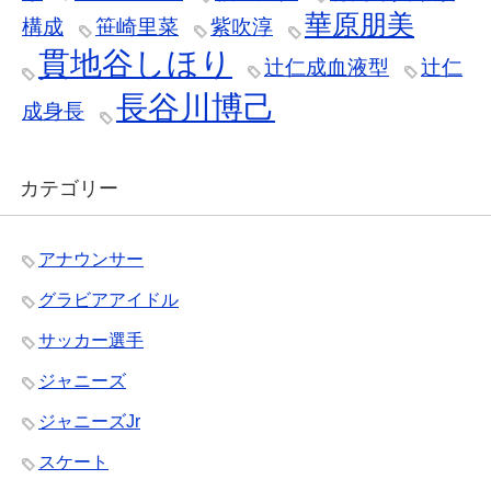
華原朋美
構成
笹崎里菜
紫吹淳
貫地谷しほり
辻仁成血液型
辻仁
長谷川博己
成身長
カテゴリー
アナウンサー
グラビアアイドル
サッカー選手
ジャニーズ
ジャニーズJr
スケート