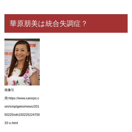
華原朋美は統合失調症？
画像引
用:https://www.sanspo.c
om/smp/geino/news/201
50225/oth150225224700
33-s.html