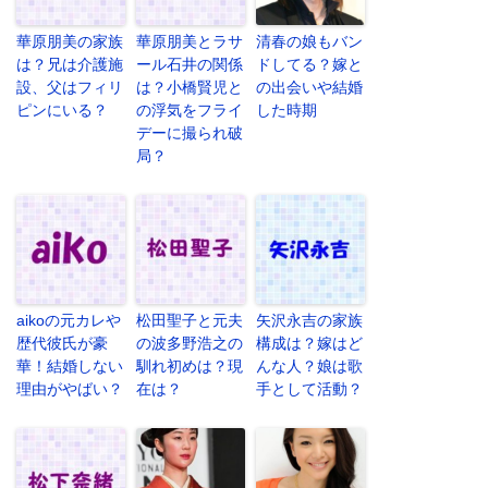
華原朋美の家族
華原朋美とラサ
清春の娘もバン
は？兄は介護施
ール石井の関係
ドしてる？嫁と
設、父はフィリ
は？小橋賢児と
の出会いや結婚
ピンにいる？
の浮気をフライ
した時期
デーに撮られ破
局？
aikoの元カレや
松田聖子と元夫
矢沢永吉の家族
歴代彼氏が豪
の波多野浩之の
構成は？嫁はど
華！結婚しない
馴れ初めは？現
んな人？娘は歌
理由がやばい？
在は？
手として活動？