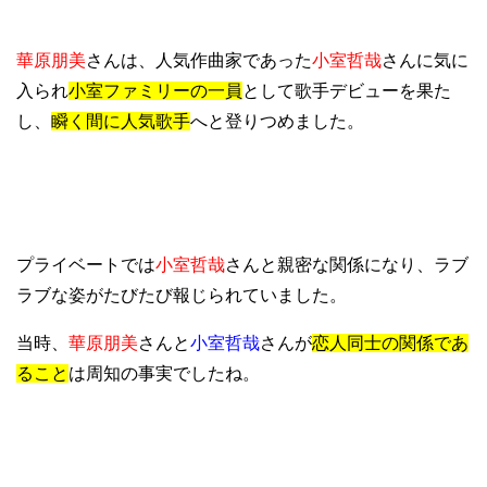
華原朋美
さんは、人気作曲家であった
小室哲哉
さんに気に
入られ
小室ファミリーの一員
として歌手デビューを果た
し、
瞬く間に人気歌手
へと登りつめました。
プライベートでは
小室哲哉
さんと親密な関係になり、ラブ
ラブな姿がたびたび報じられていました。
当時、
華原朋美
さんと
小室哲哉
さんが
恋人同士の関係であ
ること
は周知の事実でしたね。