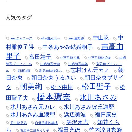
人気のタグ
中山忍
中
aikoジャニーズ
aiko国分太一
aiko星野源
吉高由
村雅俊子供
中条あやみ結婚相手
里子
富田靖子
小室哲哉元嫁
小室哲哉結婚歴
山崎
萌香プロフィール
山崎萌香大学
山崎萌香年齢
彩凪翔プロフィー
志村けん元カノ
朝
ル
彩凪翔歌
彩凪翔路線落ち
日奈央
朝日奈央うるさい
朝日奈央ブサイ
朝美絢
松田聖子
ク
松下由樹
松
橋本環奈
水川あさみ
田聖子夫
水川あさみ元カレ
水川あさみ彼氏遍歴
水川あさみ血液型
浜辺美波
瀬戸康史
矢沢永吉
知花くら
田中碧兄弟
白洲迅家族構成
ら
福田充徳
竹内涼真家族
石坂浩二浅丘ルリ子