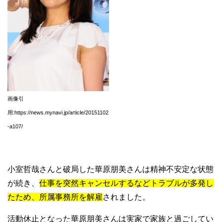
画像引
用:https://news.mynavi.jp/article/20151102
-a107/
小室哲哉さんと破局した華原朋美さんは精神不安定な状態
が続き、
仕事を突然キャンセルするなどトラブルが多発し
たため、所属事務所を解雇
されました。
活動休止となった華原朋美さんは実家で家族と過ごしてい