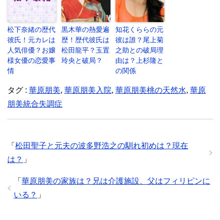
松下奈緒の歴代
黒木華の熱愛遍
知花くららの元
彼氏！元カレは
歴！歴代彼氏は
彼は誰？尾上菊
人気俳優？お嬢
松田龍平？玉置
之助との破局理
様女優の恋愛事
玲央と破局？
由は？上杉隆と
情
の関係
タグ :
華原朋美
,
華原朋美入院
,
華原朋美桃の天然水
,
華原
朋美統合失調症
「
松田聖子と元夫の波多野浩之の馴れ初めは？現在
は？
」
「
華原朋美の家族は？兄は介護施設、父はフィリピンに
いる？
」