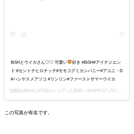
BiSHとウイカさん♡♡ 可愛い
好き #BiSH#アイナジエン
ド #セントチヒロチッチ#モモコグミカンパニー#アユニ・D
#ハシヤスメアツコ #リンリン#ファーストサマーウイカ
HIBIKI
(@bish_0728)がシェアした投稿 –
2019年12月月14日午前1時58分PST
この写真が有名です。