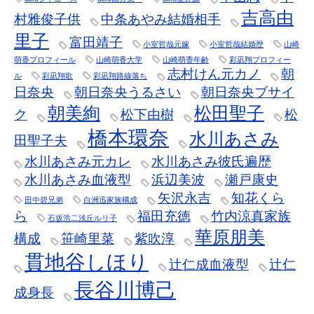
吉高由
村雅俊子供
中条あやみ結婚相手
里子
富田靖子
小室哲哉元嫁
小室哲哉結婚歴
山崎
萌香プロフィール
山崎萌香大学
山崎萌香年齢
彩凪翔プロフィー
志村けん元カノ
朝
ル
彩凪翔歌
彩凪翔路線落ち
日奈央
朝日奈央うるさい
朝日奈央ブサイ
朝美絢
松田聖子
ク
松下由樹
松
橋本環奈
水川あさみ
田聖子夫
水川あさみ元カレ
水川あさみ彼氏遍歴
水川あさみ血液型
浜辺美波
瀬戸康史
矢沢永吉
知花くら
田中碧兄弟
白洲迅家族構成
ら
福田充徳
竹内涼真家族
石坂浩二浅丘ルリ子
華原朋美
構成
笹崎里菜
紫吹淳
貫地谷しほり
辻仁成血液型
辻仁
長谷川博己
成身長