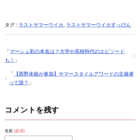
タグ :
ラストサマーウイカ
,
ラストサマーウイカすっぴん
「
マーシュ彩の本名は？大学や高校時代のエピソード
も！
」
「
【西野未姫が参加】サマースタイルアワードの主催者
って誰？
」
コメントを残す
名前
(必須)