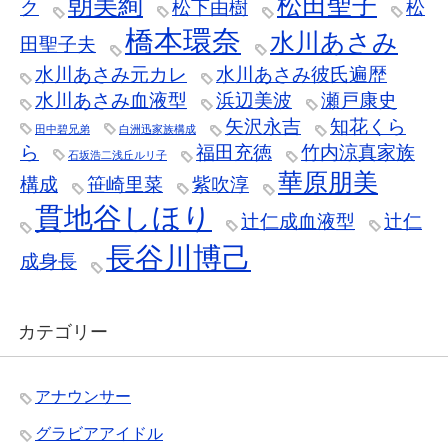
朝美絢
松田聖子
ク
松下由樹
松
橋本環奈
水川あさみ
田聖子夫
水川あさみ元カレ
水川あさみ彼氏遍歴
水川あさみ血液型
浜辺美波
瀬戸康史
矢沢永吉
知花くら
田中碧兄弟
白洲迅家族構成
ら
福田充徳
竹内涼真家族
石坂浩二浅丘ルリ子
華原朋美
構成
笹崎里菜
紫吹淳
貫地谷しほり
辻仁成血液型
辻仁
長谷川博己
成身長
カテゴリー
アナウンサー
グラビアアイドル