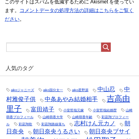
このサイトはスパムを低減するために Akismet を使ってい
ます。
コメントデータの処理方法の詳細はこちらをご覧く
ださい
。
人気のタグ
中山忍
中
aikoジャニーズ
aiko国分太一
aiko星野源
吉高由
村雅俊子供
中条あやみ結婚相手
里子
富田靖子
小室哲哉元嫁
小室哲哉結婚歴
山崎
萌香プロフィール
山崎萌香大学
山崎萌香年齢
彩凪翔プロフィー
志村けん元カノ
朝
ル
彩凪翔歌
彩凪翔路線落ち
日奈央
朝日奈央うるさい
朝日奈央ブサイ