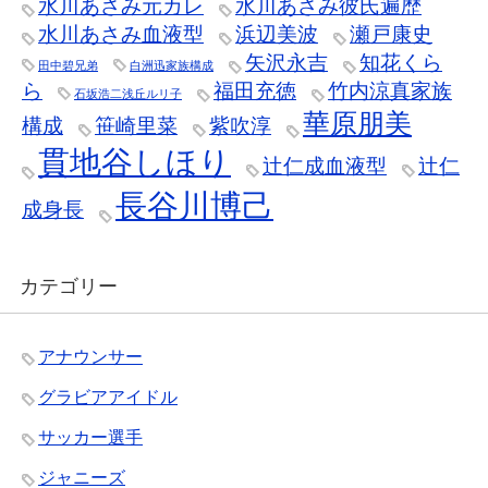
水川あさみ元カレ
水川あさみ彼氏遍歴
水川あさみ血液型
浜辺美波
瀬戸康史
矢沢永吉
知花くら
田中碧兄弟
白洲迅家族構成
ら
福田充徳
竹内涼真家族
石坂浩二浅丘ルリ子
華原朋美
構成
笹崎里菜
紫吹淳
貫地谷しほり
辻仁成血液型
辻仁
長谷川博己
成身長
カテゴリー
アナウンサー
グラビアアイドル
サッカー選手
ジャニーズ