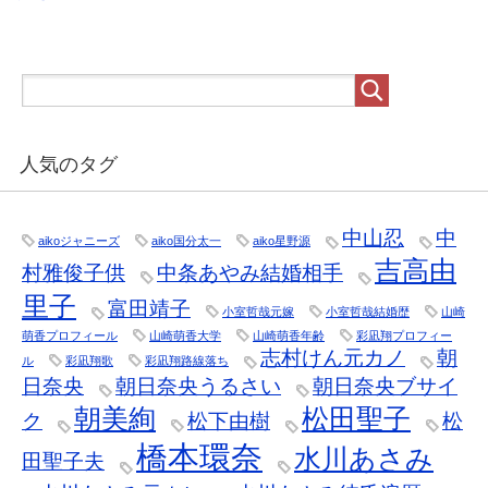
人気のタグ
中山忍
中
aikoジャニーズ
aiko国分太一
aiko星野源
吉高由
村雅俊子供
中条あやみ結婚相手
里子
富田靖子
小室哲哉元嫁
小室哲哉結婚歴
山崎
萌香プロフィール
山崎萌香大学
山崎萌香年齢
彩凪翔プロフィー
志村けん元カノ
朝
ル
彩凪翔歌
彩凪翔路線落ち
日奈央
朝日奈央うるさい
朝日奈央ブサイ
朝美絢
松田聖子
ク
松下由樹
松
橋本環奈
水川あさみ
田聖子夫