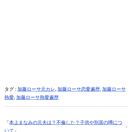
タグ :
加藤ローサ元カレ
,
加藤ローサ恋愛遍歴
,
加藤ローサ
熱愛
,
加藤ローサ熱愛遍歴
「
本上まなみの元夫は？不倫した？子供や別居の噂につ
いて
」