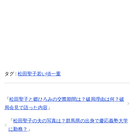
タグ :
松田聖子若い頃一重
「
松田聖子と郷ひろみの交際期間は？破局理由は何？破
局会見で語った内容
」
「
松田聖子の夫の写真は？群馬県の出身で慶応義塾大学
に勤務？
」