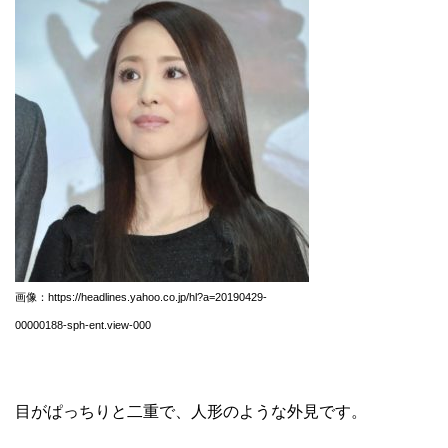
画像：https://headlines.yahoo.co.jp/hl?a=20190429-
00000188-sph-ent.view-000
目がぱっちりと二重で、人形のような外見です。