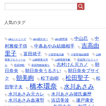
人気のタグ
中山忍
中
aikoジャニーズ
aiko国分太一
aiko星野源
吉高由
村雅俊子供
中条あやみ結婚相手
里子
富田靖子
小室哲哉元嫁
小室哲哉結婚歴
山崎
萌香プロフィール
山崎萌香大学
山崎萌香年齢
彩凪翔プロフィー
志村けん元カノ
朝
ル
彩凪翔歌
彩凪翔路線落ち
日奈央
朝日奈央うるさい
朝日奈央ブサイ
朝美絢
松田聖子
ク
松下由樹
松
橋本環奈
水川あさみ
田聖子夫
水川あさみ元カレ
水川あさみ彼氏遍歴
水川あさみ血液型
浜辺美波
瀬戸康史