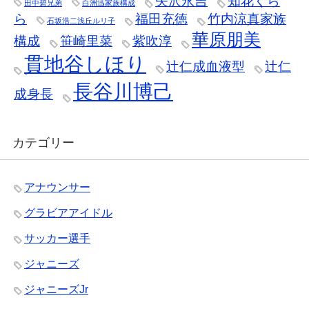
矢沢永吉
知花くら
田中碧兄弟
白洲迅家族構成
ら
福田充徳
竹内涼真家族
石坂浩二浅丘ルリ子
華原朋美
構成
笹崎里菜
紫吹淳
貫地谷しほり
辻仁成血液型
辻仁
長谷川博己
成身長
カテゴリー
アナウンサー
グラビアアイドル
サッカー選手
ジャニーズ
ジャニーズJr