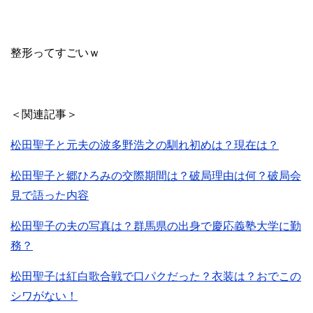
整形ってすごいｗ
＜関連記事＞
松田聖子と元夫の波多野浩之の馴れ初めは？現在は？
松田聖子と郷ひろみの交際期間は？破局理由は何？破局会
見で語った内容
松田聖子の夫の写真は？群馬県の出身で慶応義塾大学に勤
務？
松田聖子は紅白歌合戦で口パクだった？衣装は？おでこの
シワがない！