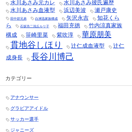
水川あさみ元カレ
水川あさみ彼氏遍歴
水川あさみ血液型
浜辺美波
瀬戸康史
矢沢永吉
知花くら
田中碧兄弟
白洲迅家族構成
ら
福田充徳
竹内涼真家族
石坂浩二浅丘ルリ子
華原朋美
構成
笹崎里菜
紫吹淳
貫地谷しほり
辻仁成血液型
辻仁
長谷川博己
成身長
カテゴリー
アナウンサー
グラビアアイドル
サッカー選手
ジャニーズ