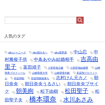
人気のタグ
中山忍
中
aikoジャニーズ
aiko国分太一
aiko星野源
吉高由
村雅俊子供
中条あやみ結婚相手
里子
富田靖子
小室哲哉元嫁
小室哲哉結婚歴
山崎
萌香プロフィール
山崎萌香大学
山崎萌香年齢
彩凪翔プロフィー
志村けん元カノ
朝
ル
彩凪翔歌
彩凪翔路線落ち
日奈央
朝日奈央うるさい
朝日奈央ブサイ
朝美絢
松田聖子
ク
松下由樹
松
橋本環奈
水川あさみ
田聖子夫