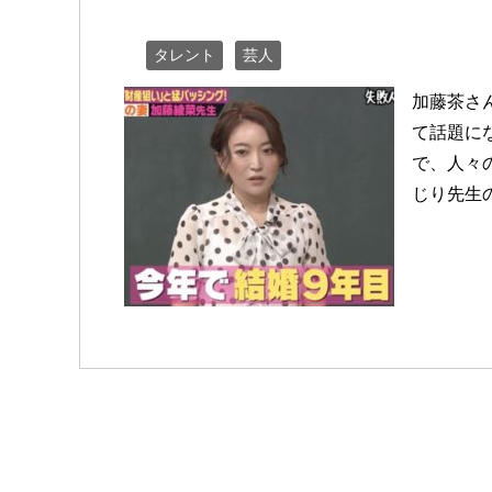
タレント
芸人
加藤茶さ
て話題に
で、人々
じり先生