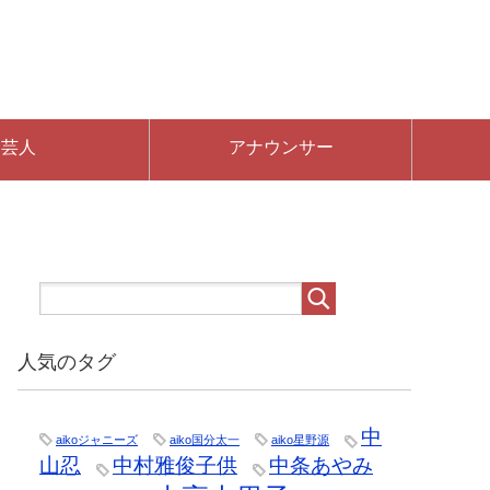
芸人
アナウンサー
人気のタグ
中
aikoジャニーズ
aiko国分太一
aiko星野源
山忍
中村雅俊子供
中条あやみ