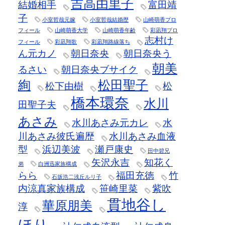
吉高由里子
結婚相手
富田靖
子
小室哲哉元嫁
小室哲哉結婚歴
山崎萌香プロ
フィール
山崎萌香大学
山崎萌香年齢
彩凪翔プロ
志村け
フィール
彩凪翔歌
彩凪翔路線落ち
ん元カノ
朝日奈央
朝日奈央う
朝美
るさい
朝日奈央ブサイク
絢
松田聖子
松下由樹
松
橋本環奈
水川
田聖子夫
あさみ
水川あさみ元カレ
水
川あさみ彼氏遍歴
水川あさみ血液
型
浜辺美波
瀬戸康史
田中碧兄
矢沢永吉
知花く
弟
白洲迅家族構成
らら
福田充徳
竹
石坂浩二浅丘ルリ子
内涼真家族構成
笹崎里菜
紫吹
貫地谷し
華原朋美
淳
ほり