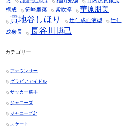
ら
福田充徳
竹内涼真家族
石坂浩二浅丘ルリ子
華原朋美
構成
笹崎里菜
紫吹淳
貫地谷しほり
辻仁成血液型
辻仁
長谷川博己
成身長
カテゴリー
アナウンサー
グラビアアイドル
サッカー選手
ジャニーズ
ジャニーズJr
スケート