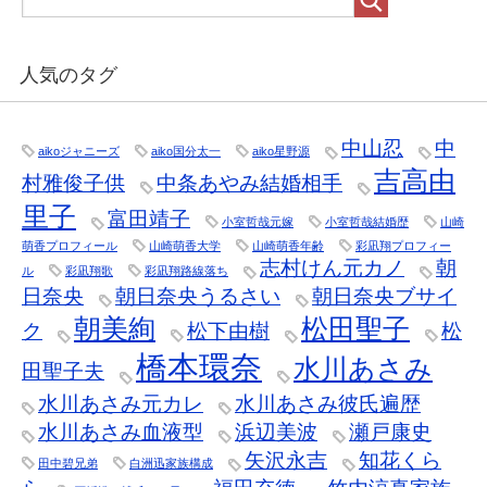
人気のタグ
中山忍
中
aikoジャニーズ
aiko国分太一
aiko星野源
吉高由
村雅俊子供
中条あやみ結婚相手
里子
富田靖子
小室哲哉元嫁
小室哲哉結婚歴
山崎
萌香プロフィール
山崎萌香大学
山崎萌香年齢
彩凪翔プロフィー
志村けん元カノ
朝
ル
彩凪翔歌
彩凪翔路線落ち
日奈央
朝日奈央うるさい
朝日奈央ブサイ
朝美絢
松田聖子
ク
松下由樹
松
橋本環奈
水川あさみ
田聖子夫
水川あさみ元カレ
水川あさみ彼氏遍歴
水川あさみ血液型
浜辺美波
瀬戸康史
矢沢永吉
知花くら
田中碧兄弟
白洲迅家族構成