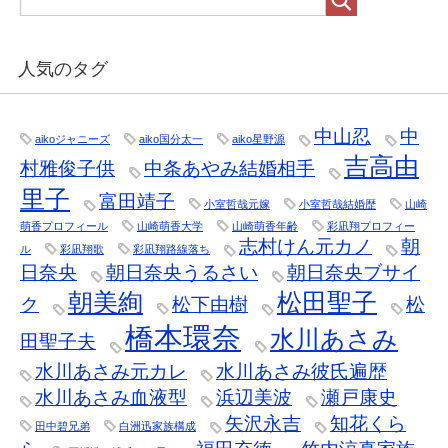
人気のタグ
中山忍
中
aikoジャニーズ
aiko国分太一
aiko星野源
吉高由
村雅俊子供
中条あやみ結婚相手
里子
富田靖子
小室哲哉元嫁
小室哲哉結婚歴
山崎
萌香プロフィール
山崎萌香大学
山崎萌香年齢
彩凪翔プロフィー
志村けん元カノ
朝
ル
彩凪翔歌
彩凪翔路線落ち
日奈央
朝日奈央うるさい
朝日奈央ブサイ
朝美絢
松田聖子
ク
松下由樹
松
橋本環奈
水川あさみ
田聖子夫
水川あさみ元カレ
水川あさみ彼氏遍歴
水川あさみ血液型
浜辺美波
瀬戸康史
矢沢永吉
知花くら
田中碧兄弟
白洲迅家族構成