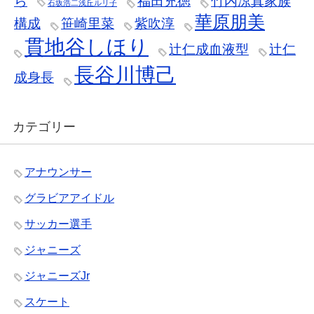
ら
福田充徳
竹内涼真家族
石坂浩二浅丘ルリ子
華原朋美
構成
笹崎里菜
紫吹淳
貫地谷しほり
辻仁成血液型
辻仁
長谷川博己
成身長
カテゴリー
アナウンサー
グラビアアイドル
サッカー選手
ジャニーズ
ジャニーズJr
スケート