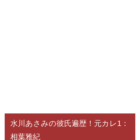
水川あさみの彼氏遍歴！元カレ1：
相葉雅紀