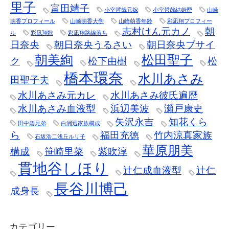
里子
富田靖子
小室哲哉元嫁
小室哲哉結婚歴
山崎
萌香プロフィール
山崎萌香大学
山崎萌香年齢
彩凪翔プロフィー
志村けん元カノ
朝
ル
彩凪翔歌
彩凪翔路線落ち
日奈央
朝日奈央うるさい
朝日奈央ブサイ
朝美絢
松田聖子
ク
松下由樹
松
橋本環奈
水川あさみ
田聖子夫
水川あさみ元カレ
水川あさみ彼氏遍歴
水川あさみ血液型
浜辺美波
瀬戸康史
矢沢永吉
知花くら
田中碧兄弟
白洲迅家族構成
ら
福田充徳
竹内涼真家族
石坂浩二浅丘ルリ子
華原朋美
構成
笹崎里菜
紫吹淳
貫地谷しほり
辻仁成血液型
辻仁
長谷川博己
成身長
カテゴリー