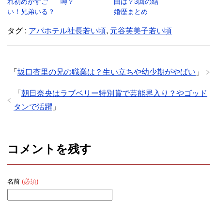
れ初めがすご
噂？
由は？3回の結
い！兄弟いる？
婚歴まとめ
タグ :
アパホテル社長若い頃
,
元谷芙美子若い頃
「
坂口杏里の兄の職業は？生い立ちや幼少期がやばい
」
「
朝日奈央はラブベリー特別賞で芸能界入り？やゴッド
タンで活躍
」
コメントを残す
名前
(必須)