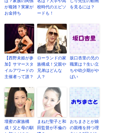
は？家族の関係
名は？大学や高
じり先生の動画
が複雑？実家が
校時代のエピソ
を見るには？
お金持ち
ードも！
【西野未姫が参
ローランドの家
坂口杏里の兄の
加】サマースタ
族構成！父親や
職業は？生い立
イルアワードの
兄弟はどんな
ちや幼少期がや
主催者って誰？
人？
ばい
壇蜜の家族構
まねだ聖子と和
おちまさとが娘
成！父と母の馴
田監督が不倫の
の親権を持つ理