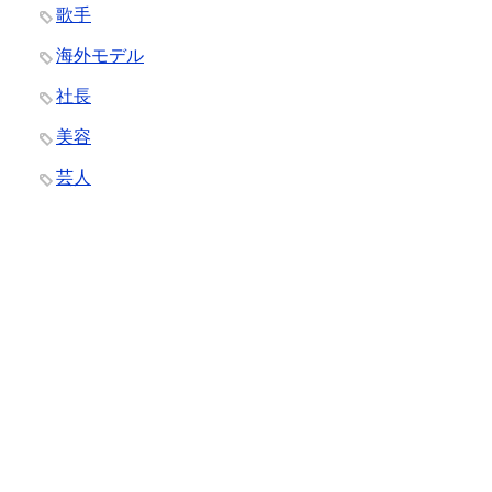
歌手
海外モデル
社長
美容
芸人