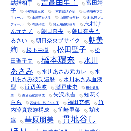
吉高由里子
結婚相手
富田靖
子
小室哲哉元嫁
小室哲哉結婚歴
山崎萌香プロ
フィール
山崎萌香大学
山崎萌香年齢
彩凪翔プロ
志村け
フィール
彩凪翔歌
彩凪翔路線落ち
ん元カノ
朝日奈央
朝日奈央う
朝美
るさい
朝日奈央ブサイク
絢
松田聖子
松下由樹
松
橋本環奈
水川
田聖子夫
あさみ
水川あさみ元カレ
水
川あさみ彼氏遍歴
水川あさみ血液
型
浜辺美波
瀬戸康史
田中碧兄
矢沢永吉
知花く
弟
白洲迅家族構成
らら
福田充徳
竹
石坂浩二浅丘ルリ子
内涼真家族構成
笹崎里菜
紫吹
貫地谷し
華原朋美
淳
ほり