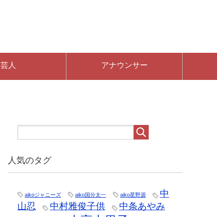
芸人
アナウンサー
人気のタグ
中
aikoジャニーズ
aiko国分太一
aiko星野源
山忍
中村雅俊子供
中条あやみ