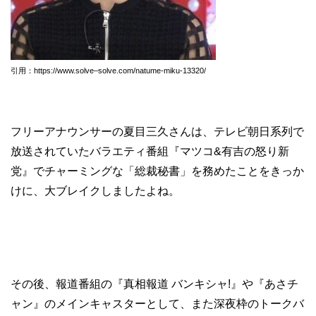
引用：https://www.solve–solve.com/natume-miku-13320/
フリーアナウンサーの夏目三久さんは、テレビ朝日系列で
放送されていたバラエティ番組『マツコ&有吉の怒り新
党』でチャーミングな「総裁秘書」を務めたことをきっか
けに、大ブレイクしましたよね。
その後、報道番組の『真相報道 バンキシャ!』や『あさチ
ャン』のメインキャスターとして、また深夜枠のトークバ