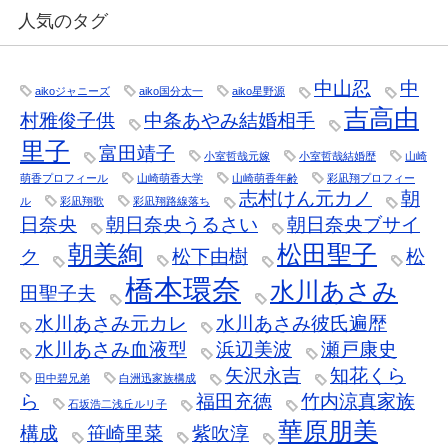
人気のタグ
中山忍
中
aikoジャニーズ
aiko国分太一
aiko星野源
吉高由
村雅俊子供
中条あやみ結婚相手
里子
富田靖子
小室哲哉元嫁
小室哲哉結婚歴
山崎
萌香プロフィール
山崎萌香大学
山崎萌香年齢
彩凪翔プロフィー
志村けん元カノ
朝
ル
彩凪翔歌
彩凪翔路線落ち
日奈央
朝日奈央うるさい
朝日奈央ブサイ
朝美絢
松田聖子
ク
松下由樹
松
橋本環奈
水川あさみ
田聖子夫
水川あさみ元カレ
水川あさみ彼氏遍歴
水川あさみ血液型
浜辺美波
瀬戸康史
矢沢永吉
知花くら
田中碧兄弟
白洲迅家族構成
ら
福田充徳
竹内涼真家族
石坂浩二浅丘ルリ子
華原朋美
構成
笹崎里菜
紫吹淳