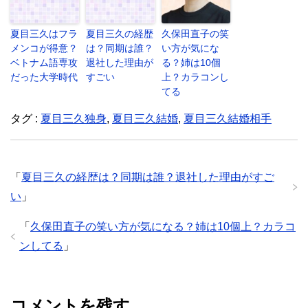
夏目三久はフラ
夏目三久の経歴
久保田直子の笑
メンコが得意？
は？同期は誰？
い方が気にな
ベトナム語専攻
退社した理由が
る？姉は10個
だった大学時代
すごい
上？カラコンし
てる
タグ :
夏目三久独身
,
夏目三久結婚
,
夏目三久結婚相手
「
夏目三久の経歴は？同期は誰？退社した理由がすご
い
」
「
久保田直子の笑い方が気になる？姉は10個上？カラコ
ンしてる
」
コメントを残す