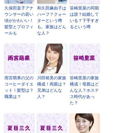
久保田直子アナ
和久田麻由子は
笹崎里菜の同期
ウンサーの若い
ハーフ？クォー
は誰？結婚して
頃がかわいい！
ターという噂
いる？下手すぎ
髪型とプロフィ
も。家族はどん
るという噂
ールも
な人？
雨宮萌果の父の
川田裕美の家族
笹崎里菜の家族
コーヒーダイエ
構成！両親は？
構成！母親はど
ット！髪型は？
兄弟はどんな
んな人？ホステ
職業は？
人？
ス時代があっ
た？